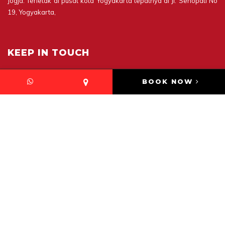
Jogja. Terletak di pusat kota Yogyakarta tepatnya di Jl. Senopati No
19, Yogyakarta,
KEEP IN TOUCH
Griya Shiatsu
BOOK NOW
Jl. Senopati 19
Yogyakarta
Reservasi : +62274566707
Saran dan kritik WA : +6282229999895
Instagram : @griyashiatsu
Email : griyashiatsu@gmail.com
Website : www.griya-shiatsu.com
griyashiatsu@gmail.com
+6282 229 999 895