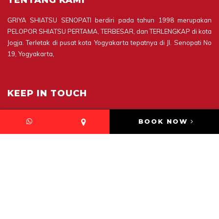
GRIYA SHIATSU SENOPATI berdiri pada tahun 1998 merupakan
PELOPOR SHIATSU PERTAMA, TERBESAR, dan TERLENGKAP di kota
Jogja. Terletak di pusat kota Yogyakarta tepatnya di Jl. Senopati No
19, Yogyakarta,
KEEP IN TOUCH
Griya Shiatsu
BOOK NOW
Jl. Senopati 19
Yogyakarta
Reservasi : +62274566707
Saran dan kritik WA : +6282229999895
Instagram : @griyashiatsu
Email : griyashiatsu@gmail.com
Website : www.griya-shiatsu.com
griyashiatsu@gmail.com