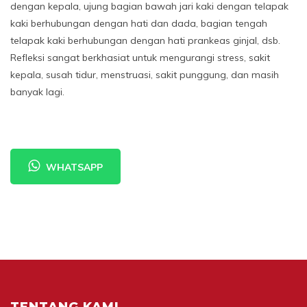
dengan kepala, ujung bagian bawah jari kaki dengan telapak
kaki berhubungan dengan hati dan dada, bagian tengah
telapak kaki berhubungan dengan hati prankeas ginjal, dsb.
Refleksi sangat berkhasiat untuk mengurangi stress, sakit
kepala, susah tidur, menstruasi, sakit punggung, dan masih
banyak lagi.
WHATSAPP
Senopati
Senopati
Senopati
Senopati
TENTANG KAMI